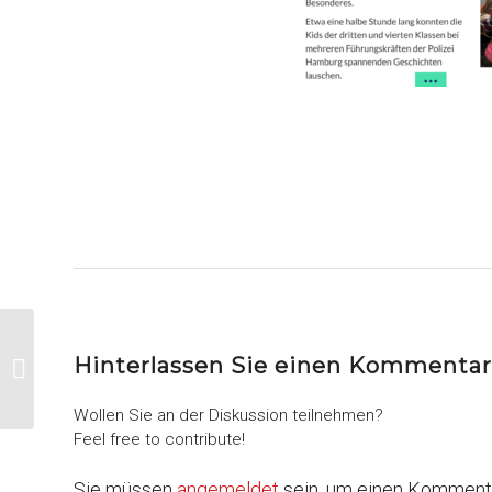
Video: Interview mit Per Ledermann,
Hinterlassen Sie einen Kommentar
CEO der edding Group
Wollen Sie an der Diskussion teilnehmen?
Feel free to contribute!
Sie müssen
angemeldet
sein, um einen Komment