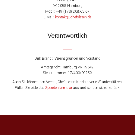
Hofweg 64 d
D-22085 Hamburg
Mobil: +49 (173) 208.65.67
E-Mail:
kontakt@chefslesen.de
Verantwortlich
Dirk Brandt, Vereinsgründer und Vorstand
Amtsgericht Hamburg VR 19642
Steuernummer: 17/400/09253
Auch Sie können den Verein „Chefs lesen Kindern vor e.V.“ unterstützen.
Füllen Sie bitte das
Spendenformular
aus und senden sie es zurück: