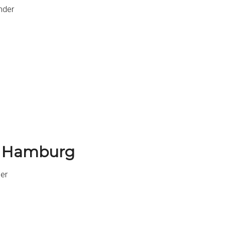
nder
ei Hamburg
er